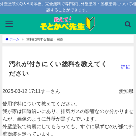
外壁塗装のQ＆A掲示板。完全無料で専門家に外壁塗装・屋根塗装について相
談することができます。
塗料に関する相談・回答
ホーム
塗料に関する相談・回答
汚れが付きにくい塗料を教えてく
詳細
ださい
投稿日時：
2025-03-12 17:11
すーさん
愛知県
使用塗料について教えてください。
我が家は国道沿いにあり、排気ガスの影響なのか分かりませ
んが、画像のように外壁が黒ずんでいます。
外壁塗装で綺麗にしてもらっても、すぐに黒ずむのが嫌で外
壁塗装を迷っています。